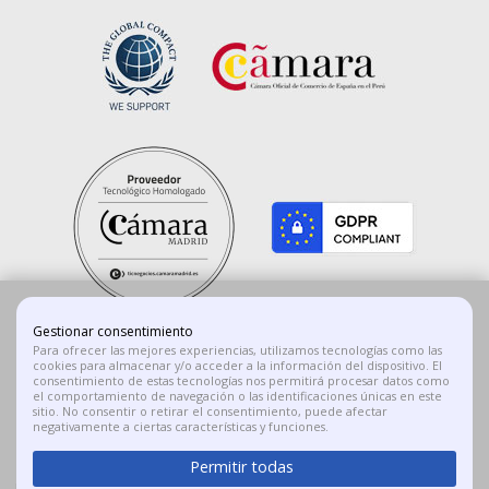
Gestionar consentimiento
Para ofrecer las mejores experiencias, utilizamos tecnologías como las
cookies para almacenar y/o acceder a la información del dispositivo. El
consentimiento de estas tecnologías nos permitirá procesar datos como
el comportamiento de navegación o las identificaciones únicas en este
sitio. No consentir o retirar el consentimiento, puede afectar
negativamente a ciertas características y funciones.
En el marco del Programa de Iniciación a la Exportación ICEX Next, ha
Permitir todas
contado con el apoyo de ICEX y con la cofinanciación del fondo europeo
FEDER. La finalidad de este apoyo es contribuir al desarrollo internacional