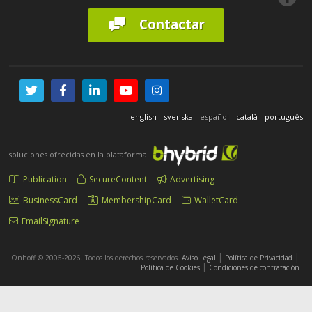
Contactar
english
svenska
español
català
português
soluciones ofrecidas en la plataforma
Publication
SecureContent
Advertising
BusinessCard
MembershipCard
WalletCard
EmailSignature
|
|
Onhoff © 2006-2026. Todos los derechos reservados.
Aviso Legal
Política de Privacidad
|
Política de Cookies
Condiciones de contratación