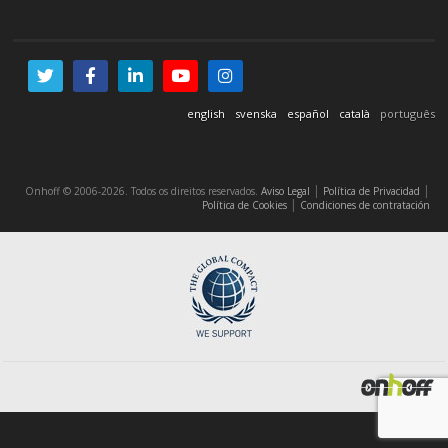
english
svenska
español
català
português
|
|
Onhoff © 2006-2026. Todos os direitos reservados.
Aviso Legal
Política de Privacidad
|
Política de Cookies
Condiciones de contratación