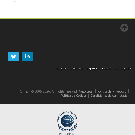
english
svenska
español
català
português
|
|
Onhoff © 2006-2026. All rights reserved.
Aviso Legal
Política de Privacidad
|
Política de Cookies
Condiciones de contratación